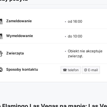
Zameldowanie
od
16:00
Wymeldowanie
do
10:00
Obiekt nie akceptuje
Zwierzęta
zwierząt.
Sposoby kontaktu
☎ telefon
@ E-mail
b Flamingo Las Vegas
na mapie: Las V