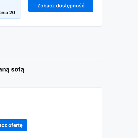
Zobacz dostępność
aną sofą
cz ofertę