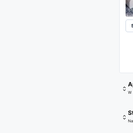
A
W 
S
Na