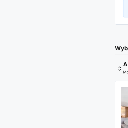
Wybó
A
Mo