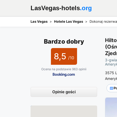
LasVegas-hotels
.org
Las Vegas
Hotele Las Vegas
Dokonaj rezerwac
Hilt
Bardzo dobry
(Ośr
Zjed
8,5
/10
3-gwia
Ameryki
Ocena na podstawie 963 opinii
3575 L
Ameryk
P
Opinie gości
Mapa