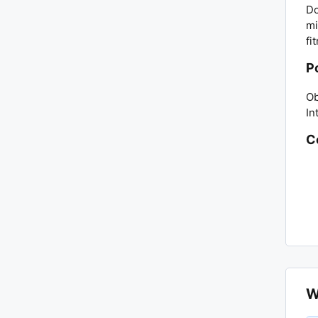
Do
mi
fi
P
Ob
In
C
W