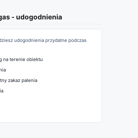
gas
-
udogodnienia
jdziesz udogodnienia przydatne podczas
g na terenie obiektu
nia
tny zakaz palenia
ia