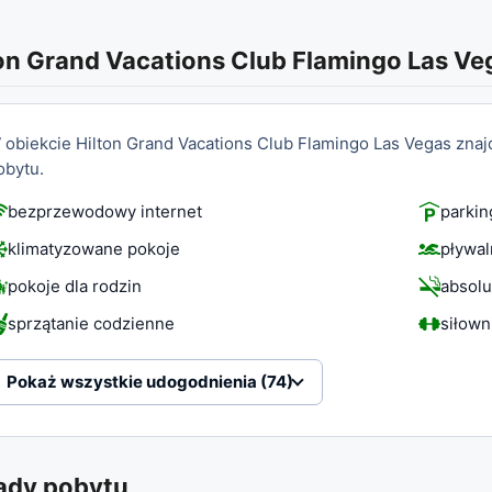
on Grand Vacations Club Flamingo Las Ve
 obiekcie Hilton Grand Vacations Club Flamingo Las Vegas zna
obytu.
bezprzewodowy internet
parkin
klimatyzowane pokoje
pływal
pokoje dla rodzin
absolu
sprzątanie codzienne
siłown
Pokaż wszystkie udogodnienia (74)
ady pobytu