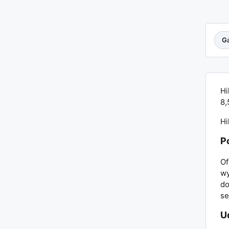
Ga
Hi
8,
Hi
P
Of
wy
do
se
U