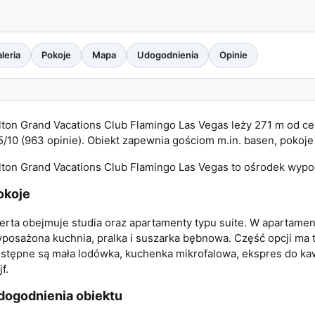
leria
Pokoje
Mapa
Udogodnienia
Opinie
lton Grand Vacations Club Flamingo Las Vegas leży 271 m od ce
5/10 (963 opinie). Obiekt zapewnia gościom m.in. basen, pokoje
lton Grand Vacations Club Flamingo Las Vegas to ośrodek wy
okoje
erta obejmuje studia oraz apartamenty typu suite. W apartament
posażona kuchnia, pralka i suszarka bębnowa. Część opcji ma te
stępne są mała lodówka, kuchenka mikrofalowa, ekspres do kawy
jf.
dogodnienia obiektu