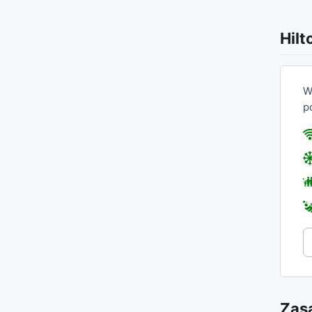
Hilt
W
p
Zas